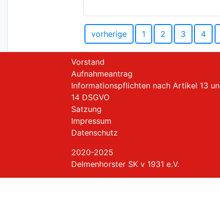
vorherige
1
2
3
4
Vorstand
Aufnahmeantrag
Informationspflichten nach Artikel 13 u
14 DSGVO
Satzung
Impressum
Datenschutz
2020-2025
Delmenhorster SK v 1931 e.V.