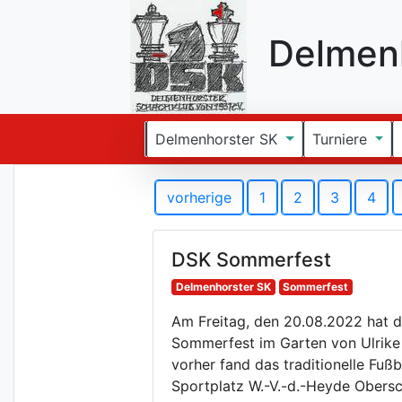
Delmenh
Delmenhorster SK
Turniere
vorherige
1
2
3
4
DSK Sommerfest
Delmenhorster SK
Sommerfest
Am Freitag, den 20.08.2022 hat d
Sommerfest im Garten von Ulrike 
vorher fand das traditionelle Fußb
Sportplatz W.-V.-d.-Heyde Obersch