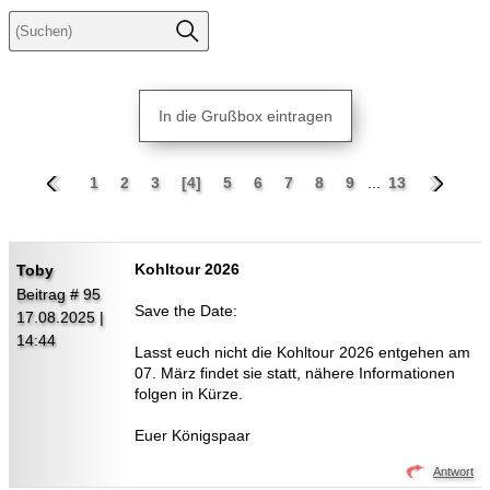
In die Grußbox eintragen
1
2
3
[4]
5
6
7
8
9
...
13
Kohltour 2026
Toby
Beitrag # 95
Save the Date:
17.08.2025 |
14:44
Lasst euch nicht die Kohltour 2026 entgehen am
07. März findet sie statt, nähere Informationen
folgen in Kürze.
Euer Königspaar
Antwort