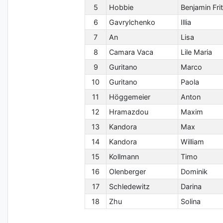
5
Hobbie
Benjamin Fri
6
Gavrylchenko
Illia
7
An
Lisa
8
Camara Vaca
Lile Maria
9
Guritano
Marco
10
Guritano
Paola
11
Höggemeier
Anton
12
Hramazdou
Maxim
13
Kandora
Max
14
Kandora
William
15
Kollmann
Timo
16
Olenberger
Dominik
17
Schledewitz
Darina
18
Zhu
Solina