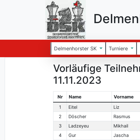
Delmenh
Delmenhorster SK
Turniere
Vorläufige Teilne
11.11.2023
Nr
Name
Vorname
1
Eitel
Liz
2
Döscher
Rasmus
3
Ladzeyeu
Mikhail
4
Gur
Jascha