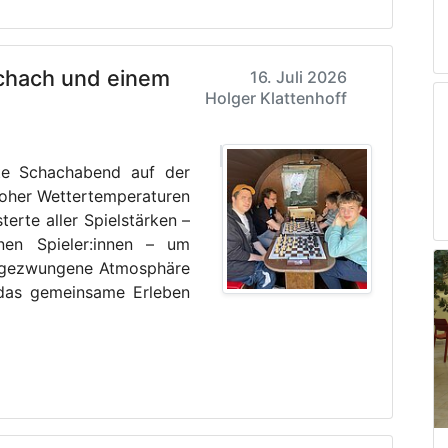
Schach und einem
16. Juli 2026
Holger Klattenhoff
te Schachabend auf der
oher Wettertemperaturen
erte aller Spielstärken –
nen Spieler:innen – um
ungezwungene Atmosphäre
 das gemeinsame Erleben